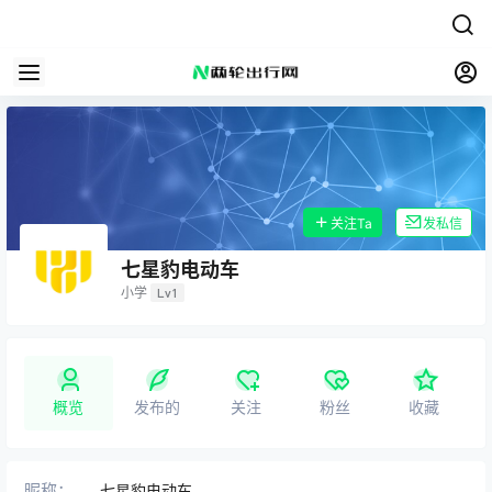
关注Ta
发私信
七星豹电动车
小学
Lv1
概览
发布的
关注
粉丝
收藏
昵称：
七星豹电动车