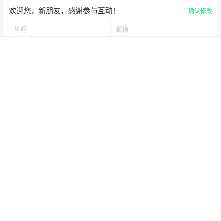
轮组
培林轮组，润度良好，踩踏效率高，儿童骑
首页
品牌
招聘
搜索
认证
我的
行更轻松；搭配 20”*1.95” 全胎面
胎纹设计外
胎，增强轮胎抓地力，安全系数高，并且选用宽
胎，保障骑行更稳定。