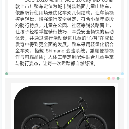
UCC 2026 款童车 ACE 20 city MD 6S 新
款上市！整车定位为城市铺装路面儿童山地
车，
依照骑行使用场景优化车架几何结构，让车辆操
控更轻松，增强骑行安全稳
定，符合小童年龄段
的骑行特点，儿童
在公园、社区等铺装路面上，
让孩子轻松掌握骑行技巧，享受安全畅快的运动
体验，
并通过骑行活动促进儿童的“心
智”在成长
发育中得到更全面的发展。
整车采用轻量化铝合
金车架，搭载 Shimano 变速系统，兼顾便捷操
作与可靠品质；人体工学定制配件贴合儿童手掌
与骑行姿态，让每一次蹬踏都自然舒适。