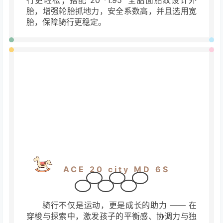
三件套
铝合金三件套均由铝合金材质制成，重量轻
强度高，把组选用 560mm 宽 、
15mm 抬升、6
度后摆，搭配 40mm 把立，操控更稳定，并减
轻手腕压力，同时手肘弯
曲减振行程较大，骑行
更舒适；