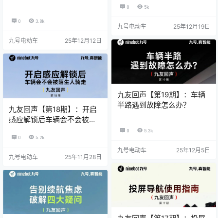
电？
0
5k
0
3.8k
九号电动车
25年12月19日
九号电动车
25年12月12日
九友回声【第19期】：车辆
半路遇到故障怎么办？
九友回声【第18期】：开启
感应解锁后车辆会不会被骑
走？
0
5.3k
0
5.2k
九号电动车
25年12月5日
九号电动车
25年11月28日