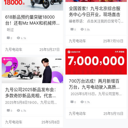
全国首家！九号北京综合服
务中心今日开业，现场直击
618新品预约量突破18000
编者荐语： 点击关注我的日常号👇
台！还有Mz MAX和机械师
🎁内含本次新店开业限定福利 （仅
MMAX110 Mk2，明晚八点
听过
0
5.8k
限“九号电动有料”原文内参加） 以
开售！
下文章来源于九号电动有料，作者
0
6.1k
喜欢你来的 九号电动有料 新品首
九号电动车
25年7月10日
发｜福利放送｜玩车技巧｜智能攻
略｜车友聚会 找地方修电动车像开
九号电动车
25年5月27日
盲盒？ 九号这家新开业的服务门
店，为你一站式解决修车难题——
把电动车的售后服务，做得像“汽车
4S店”一样省心、靠谱，体验感拉
满！🎉新 店 开 业 九号北京综合服…
700万台达成！两月新增百
万台，九号电动驶入高质量
九号公司2025新品发布会：
增长快车道
2025年5月15日，九号公司宣布旗
多款奇妙新品亮相，代言人
下智能两轮电动车在中国市场累计
易烊千玺演绎出行新风尚
2025年5月8日19:00，九号公司正
0
5.7k
出货量突破700万台。这一里程碑的
式开启以「一万种生活在Q你」为主
达成，距离2025年3月10日宣布出
0
6.7k
题的新品直播发布会，重磅推出面
货600万台，仅过去短短两个月，百
九号电动车
25年5月15日
向女性用户的多款Q系列全新车型。
万台的增量刷新行业速度，标志着
此次新品延续“好看又好骑”的设计理
九号电动已迈入发展“加速度”阶段，
九号电动车
25年5月8日
念，融合科技美学、智能体验与舒
持续以高品质与高效率引领市场跃