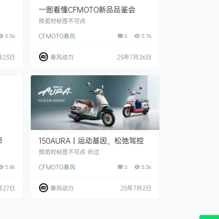
一图看懂CFMOTO新品品鉴会
将热血
预览时标签不可点
CFMOTO春风
0
5.7k
5.5k
春风动力
25年7月26日
月23日
150AURA丨运动基因，松弛驾控
师
预览时标签不可点 听过
CFMOTO春风
0
5.5k
5.8k
春风动力
25年7月2日
月27日