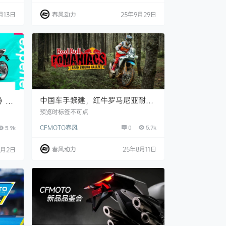
月13日
春风动力
25年9月29日
中国车手黎建，红牛罗马尼亚耐力
券》限
赛首征实录！
预览时标签不可点
CFMOTO春风
0
5.7k
5.9k
春风动力
25年8月11日
9月2日