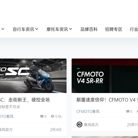
讯
自行车资讯
摩托车资讯
品牌百科
招聘专区
行
颠覆速度信仰！CFMOTO V4 S
0SC：走街新王，硬控全场
RR原型车 亮相米兰展！
时标签不可点
CFMOTO春风
0
OTO春风
0
5.5k
春风动力
25年1
春风动力
2月4日