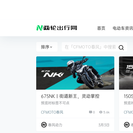
首页
电动车资
排序
675NK丨街道新王，灵动掌控
15
预览时标签不可点
预览
CFMOTO春风
CFM
0
5.6k
春风动力
3月3日