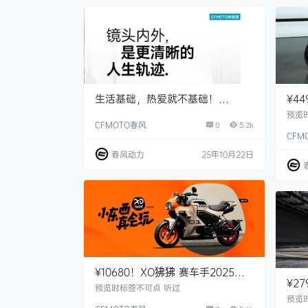
生活基础，热爱就不基础！
¥4
CFMOTO体验官的“不设限”人生图
街跑
预览
CFMOTO春风
0
5.2k
鉴
CFM
春风动力
25年10月22日
¥10680！XO狒狒 赛车手2025
¥27
款，6倍进化，火力全开！
预览时标签不可点 听过
战斗
预览