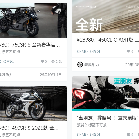
¥23980！450CL-C AMT版 
4980！750SR-S 全新奢华运动
市！
，正式上市！
CFMOTO春风
0
时标签不可点
OTO春风
0
5.8k
春风动力
25年10
春风动力
25年10月11日
“蓝朋友，撑腰局”！重庆展期
CFMOTO超级宠粉攻略！
预览时标签不可点
980！450SR-S 2025款 全新
涂装，现已登场！
CFMOTO春风
0
时标签不可点