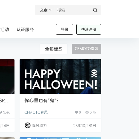
文章
业活动
认证服务
登录
快速注册
全部标签
CFMOTO春风
你心里也有“鬼”？
R-
CFMOTO春风
0
5.4k
5.4k
春风动力
25年10月31日
1月4日