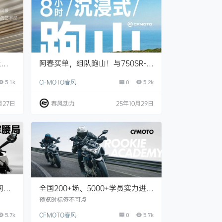
阿春买单，组队跑山！与750SR-S
上
跑进中国最美山路
CFMOTO春风
0
5.2k
5.1k
春风动力
25年10月29日
月27日
间
全国200+场、5000+学员实力进
阶，2025 CFMOTO安驾营火热进
预览时标签不可点
行中！
CFMOTO春风
5.7k
0
5.7k