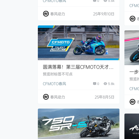
CFMOTO春风
0
5.6k
CFM
春风动力
25年9月10日
圆满落幕！第三届CFMOTO天才杯
一步
厦门收官！
预览时标签不可点
启超
预览
CFMOTO春风
0
5.8k
CFM
春风动力
25年8月5日