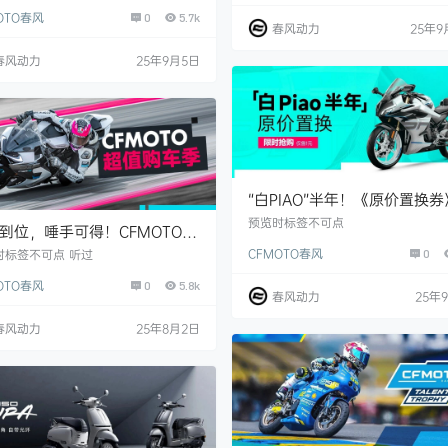
OTO春风
0
5.7k
春风动力
25年9
春风动力
25年9月5日
“白PIAO”半年！《原价置换
时抢购，仅售1元
预览时标签不可点
到位，唾手可得！CFMOTO开
值购车季
CFMOTO春风
0
时标签不可点 听过
OTO春风
0
5.8k
春风动力
25年
春风动力
25年8月2日