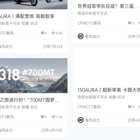
世界冠军带队征战？第三届
CFMOTO RACING天才杯即
预览时标签不可点
0AURA丨满配登场 高能智享
开赛
CFMOTO春风
0
时标签不可点 收藏 听过
OTO春风
0
5.8k
春风动力
25年7
春风动力
25年7月5日
150AURA丨超新审美 卡颜大
预览时标签不可点 收藏 听过
之旅进行时！“700MT圆梦
8”摩旅实录
CFMOTO春风
0
时标签不可点 收藏 听过
OTO春风
0
5.4k
春风动力
25年6
春风动力
25年6月19日