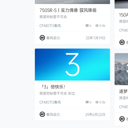
750SR-S丨实力偶像 驭风降临
15
预览时标签不可点
预览
CFMOTO春风
0
5.5k
CFM
春风动力
25年7月19日
「3」倍快乐！
逐梦
预览时标签不可点 听过
31
预览
CFMOTO春风
0
5.5k
CFM
春风动力
25年6月22日