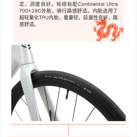
SHOCKWAVE Pro 105 HD 24S整车采
用38CM高框碳纤维NPG自编轮组，气动效果
良好。选用了前二后四培林久裕
花鼓，品质稳
定，润度良好。轮组标配Continental Ultra
700x28C外胎，骑行路感舒适。内胎选用了
超轻量化TPU内胎，重量轻，延展性良好，路
感舒适。