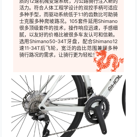
SHOCKWAVE Plus 105 HD 24S整车搭配
Shimano 105 12S系列变速套件，
Shimano105以其焕然一新的操控界面和高品
质的12速机械变速系统，为公路骑行注入新的
活力。符合人体工程学设计的双控手柄可适应
多种手型，而驱动系统低于1:1的齿数比可助骑
士克服多种爬坡路况。105套件延用Shimano
很多顶级套件的技术，操作响应迅速，手感细
腻，以友好的价格比被很多车友认可和信赖。
选用Shimano50-34T牙盘，配合Shimano12
速11-34T后飞轮，宽泛的齿比范围兼顾多种
骑行路况的需求，让骑行更为轻松！