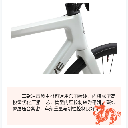
三款冲击波主材料选用东丽碳纱，内模成型高
模量优
化压紧工艺，管型内壁控制较为平滑，碳纱
叠层压合紧密，车架重量与刚性控制良好 。