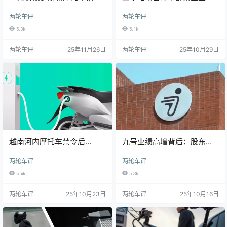
前五名全被中国品牌包揽
起 美国出行市场迎来
两轮车评
两轮车评
affordability新机遇
5.3k
5.1k
两轮车评
25年11月26日
两轮车评
25年10月29日
越南河内摩托车禁令后
九号业绩高增背后：股东减
VinFast第三季度电动自行车
持、雅迪爱玛围堵与合规争
两轮车评
两轮车评
销量激增
议
5.4k
5.3k
两轮车评
25年10月23日
两轮车评
25年10月16日