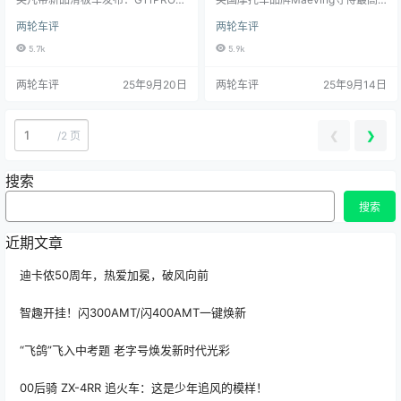
领市场革新原创两轮车评两轮车评
戴维森Harley Davidson望尘
奖项 宝马BMW和哈雷戴维森Harley
两轮车评
两轮车评
北京时间9月24日晚，英凡蒂（INV
Davidson望尘莫及原创两轮车评两
莫及
ANTI）科技有限公司在美国加州正
轮车评英国创新精神的胜利，电动
5.7k
5.9k
式发布5TH WHEEL品牌全新旗舰电
摩托车初创企业Maeving超越了宝
动滑板车G11PRO。新车围绕“The
马、川崎和哈雷戴维森等行业巨
两轮车评
25年9月20日
两轮车评
25年9月14日
Next-generation Escooter”的理
头。它荣获英国最受尊敬的摩托车
念，将原本属于
奖项之一——《
❮
❯
/
2 页
搜索
搜索
近期文章
迪卡侬50周年，热爱加冕，破风向前
智趣开挂！闪300AMT/闪400AMT一键焕新
“飞鸽”飞入中考题 老字号焕发新时代光彩
00后骑 ZX-4RR 追火车：这是少年追风的模样！