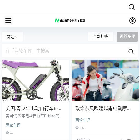
全部标签
两轮车评
筛选
美国:青少年电动自行车E-
政策东风吹暖越南电动摩托
bike的兴起
车市场 燃油车型销量遭遇明
美国:青少年电动自行车E-bike的兴
两轮车评
起原创两轮车评两轮车评青少年电
显冲击
两轮车评
动自行车已成为美国青少年的新
5.5k
宠。从TikTok上孩子们玩单车的视
6k
频，到一群人一起骑车上学，电动