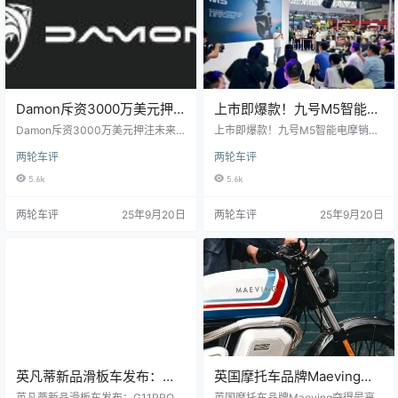
Damon斥资3000万美元押
上市即爆款！九号M5智能电
注未来出行
摩销量破3万，惊艳亮相中国
Damon斥资3000万美元押注未来
上市即爆款！九号M5智能电摩销量
出行原创两轮车评两轮车评想象一
摩博会
破3万，惊艳亮相中国摩博会原创两
两轮车评
两轮车评
下，路上的每一辆车都不仅速度
轮车评两轮车评9月19日，第二十三
快、效率高，而且智能互联，并主
届中国摩博会在重庆开幕，九号公
5.6k
5.6k
动保障您的安全。电动摩托车创新
司中国经营事业部总裁何飞龙携上
者达蒙公司 (Damon Inc.)相信，这
市即爆款的智能电摩M5车型受邀参
两轮车评
25年9月20日
两轮车评
25年9月20日
样的未来比我们想象的更近，现在
加展会。活动现场，何飞龙谈到，
他们正在邀请普通投资者来共
一辆真正优秀的电动摩托车需在智
能、性能
英凡蒂新品滑板车发布：
英国摩托车品牌Maeving夺
G11PRO引领市场革新
得最高奖项 宝马BMW和哈雷
英凡蒂新品滑板车发布：G11PRO引
英国摩托车品牌Maeving夺得最高