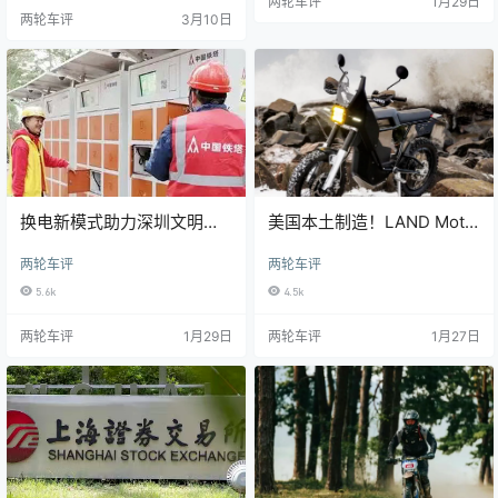
两轮车评
1月29日
自行车随处可见。最初只是一种小
两轮车评
3月10日
众的通勤工具，如今已发展成为一
种潮流，影响着青少
换电新模式助力深圳文明出
美国本土制造！LAND Moto
行 破解两轮电动车停放治理
推出全新电动探险摩托车 或
两轮车评
两轮车评
难题
成细分市场优选
5.6k
4.5k
两轮车评
1月29日
两轮车评
1月27日