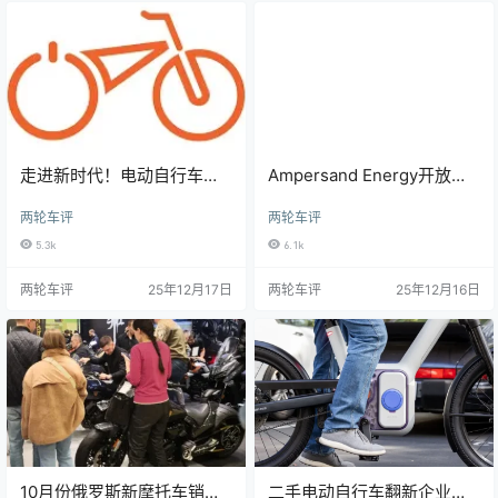
走进新时代！电动自行车品
Ampersand Energy开放电
牌Rad Power Bikes申请破
池更换网络 携手Wylex助力
两轮车评
两轮车评
产保护 此前已完成出售且无
东非电动摩托产业升级
力推进电池召回
5.3k
6.1k
两轮车评
25年12月17日
两轮车评
25年12月16日
10月份俄罗斯新摩托车销量
二手电动自行车翻新企业崛