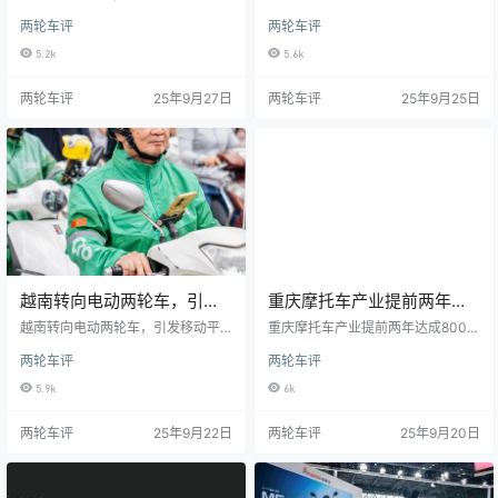
型电动赛车原型
ng的新型电动赛车原型两轮车评两
许可证准入
oter业务或将持许可证准入原创两轮
两轮车评
两轮车评
轮车评摩德纳和雷焦艾米利亚大学
车评两轮车评市议会将投票通过一
在位于博洛尼亚圣乔瓦尼因佩尔西
项新的条例，规范城市微型移动设
5.2k
5.6k
切托的Randstad Gearbox正式展示
备租赁业务蒙克顿委员会一致投票
了Racing Thunder 4-E。IMR团队
赞成通过一项条例，以规范全市电
两轮车评
25年9月27日
两轮车评
25年9月25日
历时两年打造的第四辆原型车，与
动滑板车的运营，并将于今年秋季
之前的车型相比，拥有诸多
提交全体议会表决。这项新条例将
为城市范围内出租微型交通
越南转向电动两轮车，引发
重庆摩托车产业提前两年达
移动平台与电动汽车制造商
成800万辆产能目标向世界
越南转向电动两轮车，引发移动平
‌重庆摩托车产业提前两年达成800万
之间的激烈竞争：争夺用户
台与电动汽车制造商之间的激烈竞
之都迈进
辆产能目标 向世界之都迈进原创两
两轮车评
两轮车评
争：争夺用户原创两轮车评两轮车
轮车评两轮车评2025年9月18日，
评Grab和Be等平台运营商正在快速
重庆国际博览中心举行的2025中国
5.9k
6k
与电动汽车制造商建立合作伙伴关
摩托车重庆论坛传出重磅消息：这
系，这些制造商也在筹集新资金以
座以山城闻名的工业重镇，全年摩
两轮车评
25年9月22日
两轮车评
25年9月20日
加速扩张胡志明市约40万名网约车
托车产量预计突破800万辆大关，
和送货摩托车骑手，在政策变