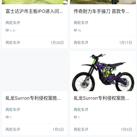
富士达沪市主板IPO进入问询
传奇耐力车手操刀 首款专业
阶段 拟募资7.73亿元加码智
硬派电动耐力摩托车Jarv-E
两轮车评
两轮车评
能制造与研发
重磅推出
5.2k
5k
两轮车评
1月26日
两轮车评
1月11日
虬龙Surron专利侵权案胜诉
虬龙Surron专利侵权案胜诉
向全球传递知识产权保护的
向全球传递知识产权保护的
两轮车评
两轮车评
坚定立场
坚定立场
0
0
两轮车评
1月5日
两轮车评
1月5日