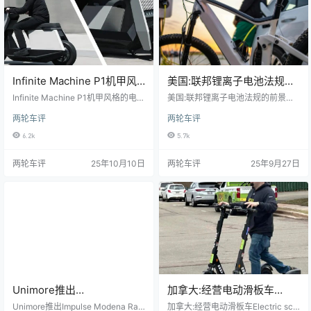
Infinite Machine P1机甲风
美国:联邦锂离子电池法规的
格的电动两轮车即将全球上
前景
Infinite Machine P1机甲风格的电动
美国:联邦锂离子电池法规的前景原
市
两轮车即将全球上市原创两轮车评
创两轮车评两轮车评电动自行车和
两轮车评
两轮车评
两轮车评Infinite Machine P1 为两
电动出行设备锂离子电池的联邦安
轮车带来了 Cybertruck 的元素Infin
全标准正在推进中，但仍未确定。
6.2k
5.7k
ite Machine P1 踏板车配备 6kW 后
美国国会和美国消费品安全委员会
轮毂电机软件包解锁最高时速 65 英
（CPSC）都在寻求新的规则，UL
两轮车评
25年10月10日
两轮车评
25年9月27日
里侧面板可以容纳货
标准也有可能被采纳。PeopleForBi
kes 建议制造商立即做好准备，确保
安全和合规。制造
Unimore推出
加拿大:经营电动滑板车
ImpulseModenaRacing的新
Electric scooter业务或将持
Unimore推出Impulse Modena Raci
加拿大:经营电动滑板车Electric sco